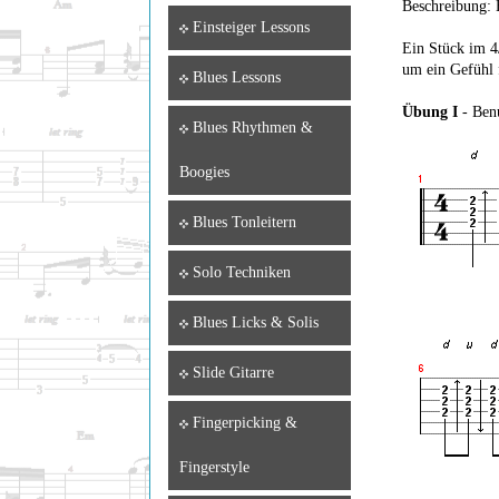
Beschreibung: H
Einsteiger Lessons
Ein Stück im 4/
um ein Gefühl
Blues Lessons
Übung I
- Benu
Blues Rhythmen &
Boogies
Blues Tonleitern
Solo Techniken
Blues Licks & Solis
Slide Gitarre
Fingerpicking &
Fingerstyle