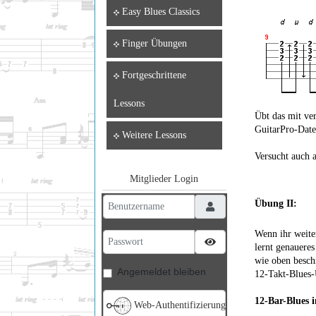
Easy Blues Classics
Finger Übungen
Fortgeschrittene
Lessons
Übt das mit ve
GuitarPro-Date
Weitere Lessons
Versucht auch 
Mitglieder Login
Benutzername
Übung II:
Wenn ihr weiter
Passwort
Passwort anzeigen
lernt genaueres
wie oben besch
Angemeldet bleiben
12-Takt-Blues-
12-Bar-Blues i
Web-Authentifizierung