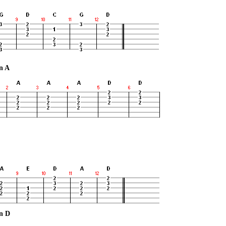
n A
in D