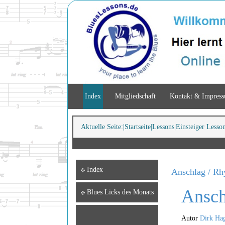
Index
Mitgliedschaft
Kontakt & Impres
Aktuelle Seite:
Startseite
Lessons
Einsteiger Lesso
Index
Anschlag / Rh
Ansch
Blues Licks des Monats
Autor
Dirk Ha