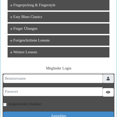
Fingerpicking & Fingerstyle
Easy Blues Classics
Finger Übungen
Fortgeschrittene Lessons
Weitere Lessons
Mitglieder Login
Benutzername
Passwort
Pass
Angemeldet bleiben
Anmelden