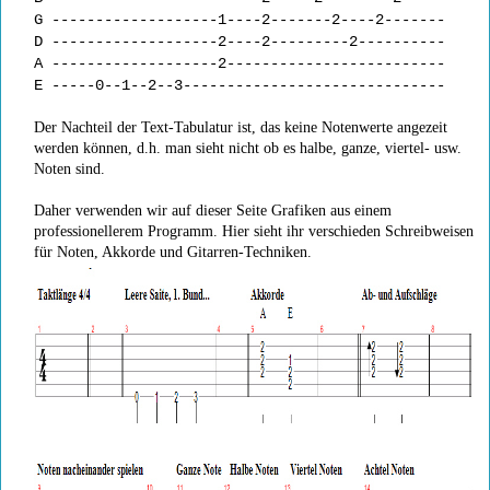
G -------------------1----2-------2----2-------
D -------------------2----2---------2----------
A -------------------2-------------------------
E -----0--1--2--3------------------------------
Der Nachteil der Text-Tabulatur ist, das keine Notenwerte angezeit
werden können, d.h. man sieht nicht ob es halbe, ganze, viertel- usw.
Noten sind.
Daher verwenden wir auf dieser Seite Grafiken aus einem
professionellerem Programm. Hier sieht ihr verschieden Schreibweisen
für Noten, Akkorde und Gitarren-Techniken.