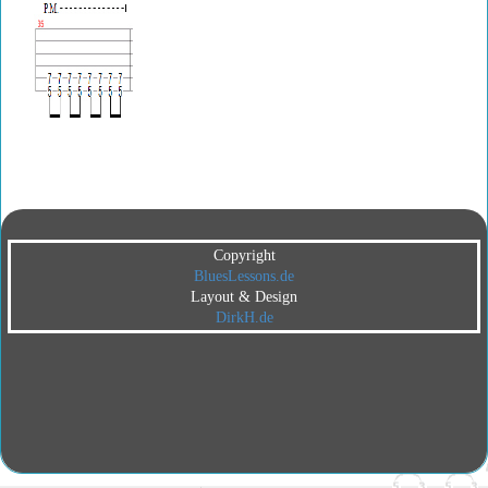
Copyright
BluesLessons.de
Layout & Design
DirkH.de