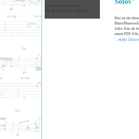
Solos"
Passwort vergessen?
Benutzername vergessen?
Hier ist ein ebo
Blues/Bluesrock 
Jedes Solo als h
einem PDF-File,
.. mehr Infor