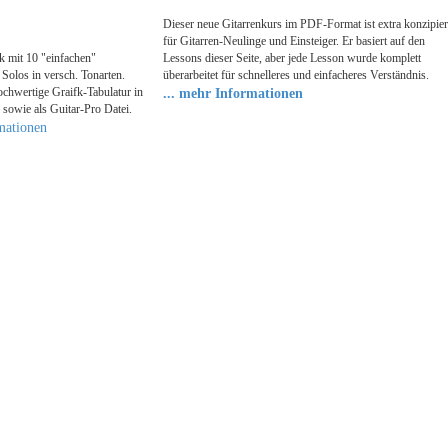
Dieser neue Gitarrenkurs im PDF-Format ist extra konzipier
für Gitarren-Neulinge und Einsteiger. Er basiert auf den
ok mit 10 "einfachen"
Lessons dieser Seite, aber jede Lesson wurde komplett
Solos in versch. Tonarten.
überarbeitet für schnelleres und einfacheres Verständnis.
ochwertige Graifk-Tabulatur in
... mehr Informationen
 sowie als Guitar-Pro Datei.
mationen