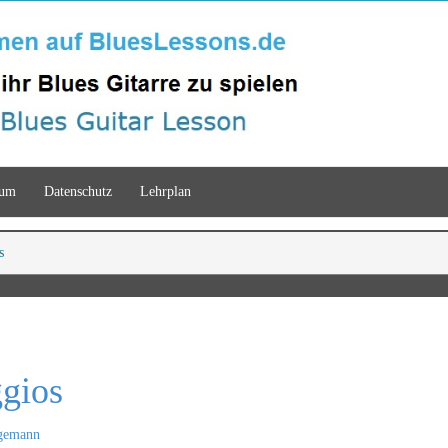
sum
Datenschutz
Lehrplan
s
gios
gemann