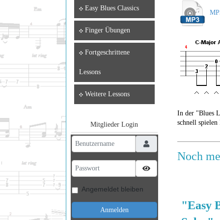
Easy Blues Classics
MP3
Finger Übungen
Fortgeschrittene
Lessons
Weitere Lessons
In der "Blues 
schnell spielen
Mitglieder Login
Benutzername
Noch meh
Passwort
Passwort anzeigen
Angemeldet bleiben
"Easy B
Anmelden