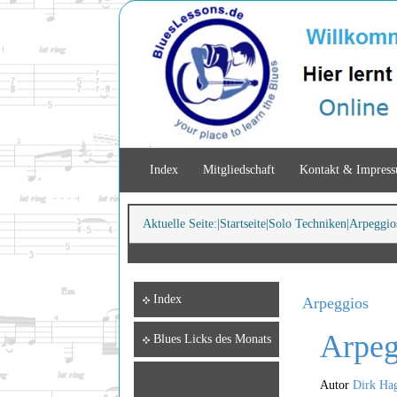
Index
Mitgliedschaft
Kontakt & Impres
Aktuelle Seite:
Startseite
Solo Techniken
Arpeggio
Index
Arpeggios
Arpeg
Blues Licks des Monats
Autor
Dirk Ha