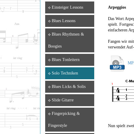
Arpeggios
Einsteiger Lessons
Das Wort Arpeg
Blues Lessons
spielt. Fortges
einfacheren Ar
Blues Rhythmen &
Fangen wir mit
Boogies
verwendet Auf-
Blues Tonleitern
MP3
Solo Techniken
Blues Licks & Solis
Slide Gitarre
Fingerpicking &
Fingerstyle
Nun spielt zwe