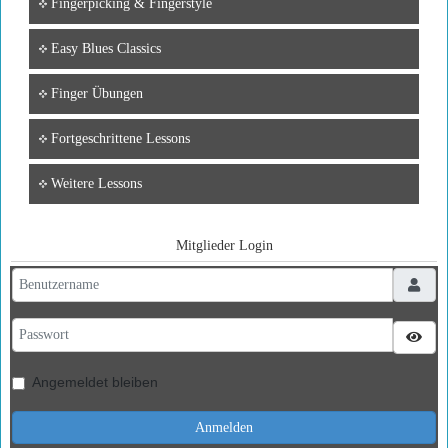
Fingerpicking & Fingerstyle
Easy Blues Classics
Finger Übungen
Fortgeschrittene Lessons
Weitere Lessons
Mitglieder Login
Benutzername
Passwort
Pass
Angemeldet bleiben
Anmelden