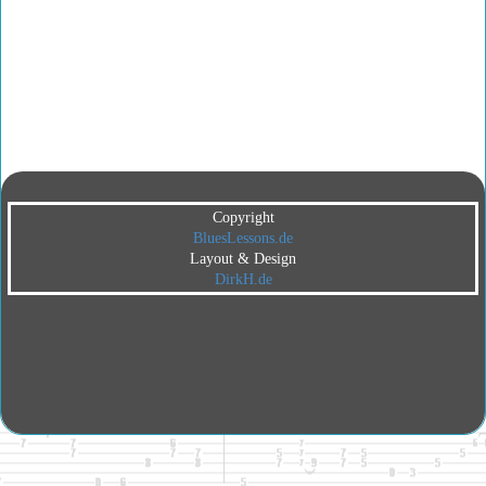
Copyright
BluesLessons.de
Layout & Design
DirkH.de