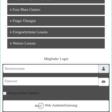
Easy Blues Classics
Finger Übungen
Fortgeschrittene Lessons
Weitere Lessons
Mitglieder Login
Benutzername
Passwort
Pass
Angemeldet bleiben
Web-Authentifizierung