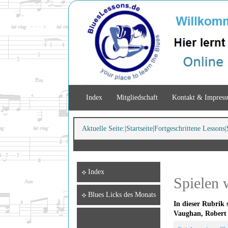
Index
Mitgliedschaft
Kontakt & Impres
Aktuelle Seite:
Startseite
Fortgeschrittene Lessons
Index
Spielen w
Blues Licks des Monats
In dieser Rubrik
Vaughan, Robert 