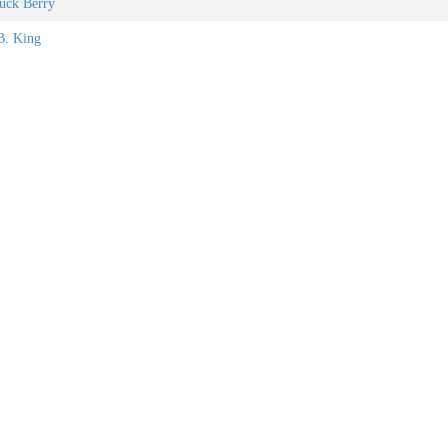
huck Berry
B. King