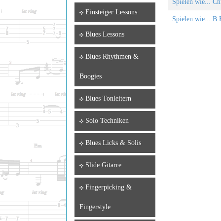
Spielen wie... C
Einsteiger Lessons
Spielen wie... B.
Blues Lessons
Blues Rhythmen &
Boogies
Blues Tonleitern
Solo Techniken
Blues Licks & Solis
Slide Gitarre
Fingerpicking &
Fingerstyle