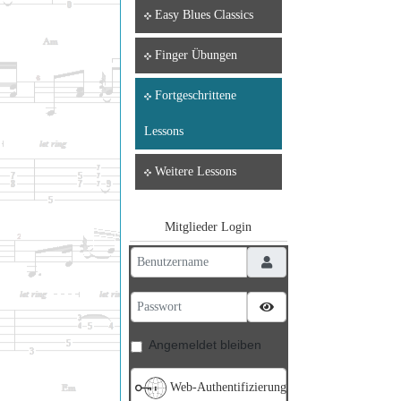
Easy Blues Classics
Finger Übungen
Fortgeschrittene
Lessons
Weitere Lessons
Mitglieder Login
Benutzername
Passwort
Passwort anzeigen
Angemeldet bleiben
Web-Authentifizierung