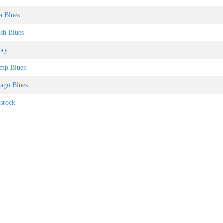
ta Blues
ish Blues
ory
amp Blues
cago Blues
esrock