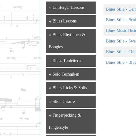
Einsteiger Lessons
Blues Stile - Del
Blues Stile - Brit
Blues Lessons
Blues Music Hist
Blues Rhythmen &
Blues Stile - Sw
Boogies
Blues Stile - Chi
Blues Tonleitern
Blues Stile - Blu
Solo Techniken
Blues Licks & Solis
Slide Gitarre
Fingerpicking &
Fingerstyle