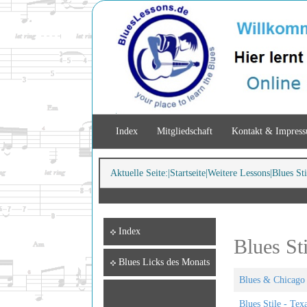
Index
Mitgliedschaft
Kontakt & Impres
Aktuelle Seite:
Startseite
Weitere Lessons
Blues St
Index
Blues St
Blues Licks des Monats
Blues & Chicago
Blues Stile - Tex