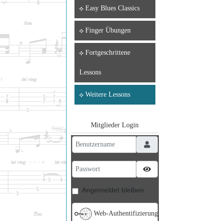
Easy Blues Classics
Finger Übungen
Fortgeschrittene
Lessons
Weitere Lessons
Mitglieder Login
Benutzername
Passwort
Passwort anzeigen
Angemeldet bleiben
Web-Authentifizierung