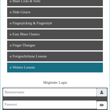
Blues Licks & Solis
Slide Gitarre
Fingerpicking & Fingerstyle
Easy Blues Classics
Finger Übungen
Fortgeschrittene Lessons
Weitere Lessons
Mitglieder Login
Benutzername
Passwort
Pass