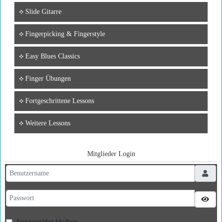
Slide Gitarre
Fingerpicking & Fingerstyle
Easy Blues Classics
Finger Übungen
Fortgeschrittene Lessons
Weitere Lessons
Mitglieder Login
Benutzername
Passwort
Pass
Angemeldet bleiben