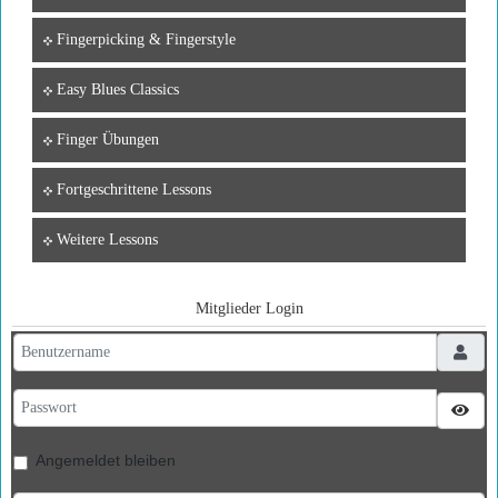
Fingerpicking & Fingerstyle
Easy Blues Classics
Finger Übungen
Fortgeschrittene Lessons
Weitere Lessons
Mitglieder Login
Benutzername
Passwort
Pass
Angemeldet bleiben