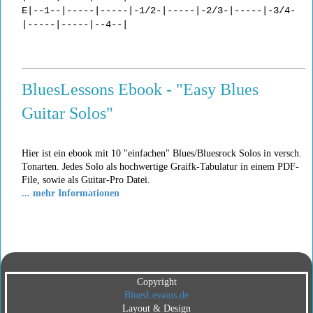
E|--1--|-----|-----|-1/2-|-----|-2/3-|-----|-3/4-
|-----|-----|--4--|
BluesLessons Ebook - "Easy Blues
Guitar Solos"
Hier ist ein ebook mit 10 "einfachen" Blues/Bluesrock Solos in versch.
Tonarten. Jedes Solo als hochwertige Graifk-Tabulatur in einem PDF-
File, sowie als Guitar-Pro Datei.
... mehr Informationen
Copyright
BluesLessons.de
Layout & Design