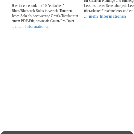
für Gitarren-Neulinge und Einsteige
Hier ist ein ebook mit 10 "einfachen"
Lessons dieser Seite, aber jede Le
Blues/Bluesrock Solos in versch. Tonarten.
überarbeitet für schnelleres und ei
Jedes Solo als hochwertige Graifk-Tabulatur in
... mehr Informationen
einem PDF-File, sowie als Guitar-Pro Datei.
.. mehr Informationen