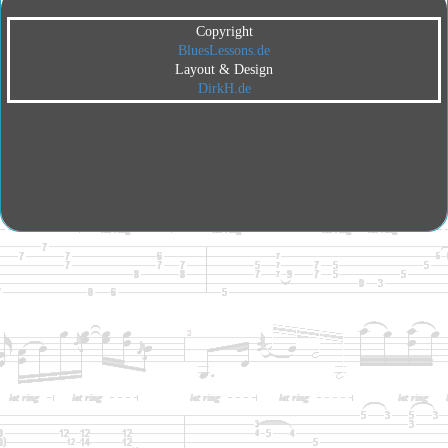
Copyright
BluesLessons.de
Layout & Design
DirkH.de