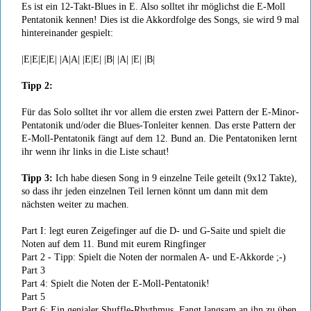
Es ist ein 12-Takt-Blues in E. Also solltet ihr möglichst die E-Moll
Pentatonik kennen! Dies ist die Akkordfolge des Songs, sie wird 9 mal
hintereinander gespielt:
|E|E|E|E| |A|A| |E|E| |B| |A| |E| |B|
Tipp 2:
Für das Solo solltet ihr vor allem die ersten zwei Pattern der E-Minor-
Pentatonik und/oder die Blues-Tonleiter kennen. Das erste Pattern der
E-Moll-Pentatonik fängt auf dem 12. Bund an. Die Pentatoniken lernt
ihr wenn ihr links in die Liste schaut!
Tipp 3:
Ich habe diesen Song in 9 einzelne Teile geteilt (9x12 Takte),
so dass ihr jeden einzelnen Teil lernen könnt um dann mit dem
nächsten weiter zu machen.
Part I: legt euren Zeigefinger auf die D- und G-Saite und spielt die
Noten auf dem 11. Bund mit eurem Ringfinger
Part 2 - Tipp: Spielt die Noten der normalen A- und E-Akkorde ;-)
Part 3
Part 4: Spielt die Noten der E-Moll-Pentatonik!
Part 5
Part 6: Ein genialer Shuffle-Rhythmus. Fangt langsam an ihn zu üben