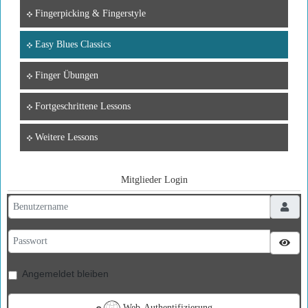
Fingerpicking & Fingerstyle
Easy Blues Classics
Finger Übungen
Fortgeschrittene Lessons
Weitere Lessons
Mitglieder Login
Benutzername
Passwort
Pass
Angemeldet bleiben
Web-Authentifizierung